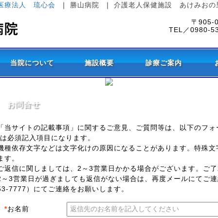
医療法人 琉心会
｜
勝山病院
｜
介護老人保健施設 あけみおの
〒905
TEL／0980-5
当院について
施設概要
診療ご案内
お問合せ
「当サイトの記載事項」に関するご意見、ご質問等は、以下のフォ
は必須記入項目になります。
機種依存文字などは文字化けの原因になることがあります。特殊文
ます。
ご返信に関しましては、2～3営業日かかる場合がございます。ご
2～3営業日が過ぎましても返信がない場合は、再度メールにてご連絡
53-7777）にてご連絡をお願いします。
*
お名前