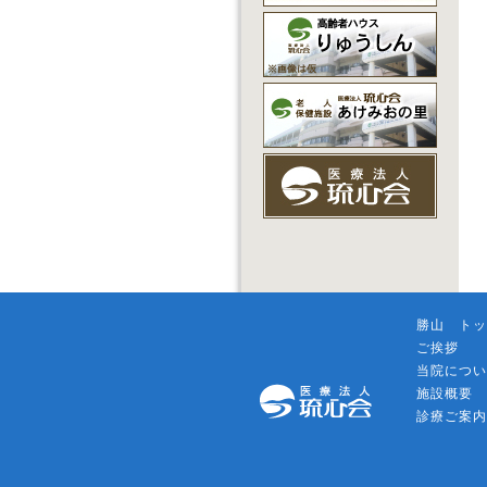
勝山 トッ
ご挨拶
当院につい
施設概要
診療ご案内