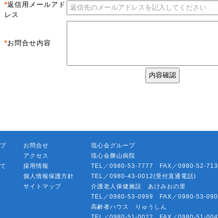
*
返信用メールアド
レス
*
お問合せ内容
プ
お問合せ
琉心会グループ
アクセス
琉心会勝山病院
て
採用情報
TEL／0980-53-7777 FAX／0980-52-713
個人情報保護方針
TEL／0980-43-0012(受付直通電話)
サイトマップ
介護老人保健施設 あけみおの里
TEL／0980-53-0999 FAX／0980-53-090
高齢者ハウス りゅうしん
TEL／0980-51-0022 FAX／0980-51-004