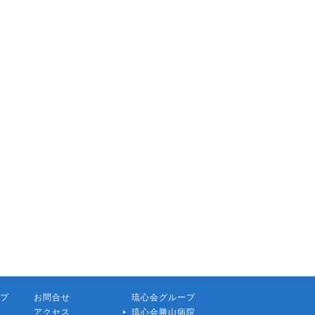
プ
お問合せ
琉心会グループ
アクセス
琉心会勝山病院