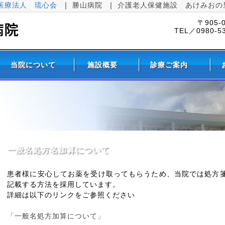
医療法人 琉心会
｜
勝山病院
｜
介護老人保健施設 あけみおの
〒905
TEL／0980-5
当院について
施設概要
診療ご案内
一般名処方名加算について
患者様に安心してお薬を受け取ってもらうため、当院では処方
記載する方法を採用しています。
詳細は以下のリンクをご参照ください
「一般名処方加算について」