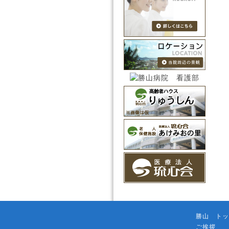
勝山 トッ
ご挨拶